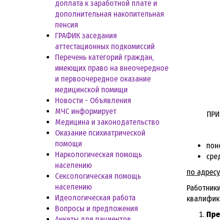
доплата к заработной плате и
дополнительная накопительная
пенсия
ГРАФИК заседания
аттестационных подкомиссий
Перечень категорий граждан,
имеющих право на внеочередное
и первоочередное оказание
медицинской помищи
Новости - Объявления
МЧС информирует
ПРИ
Медицина и законодательство
Оказание психиатрической
помощи
поне
Наркологическая помощь
сред
населению
по адресу:
Сексологическая помощь
населению
Работни
Идеологическая работа
квалифик
Вопросы и предложения
Пр
Анкеты для пациентов