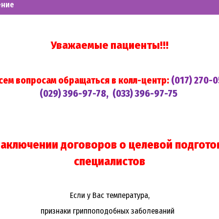
ение
Уважаемые пациенты!!!
П
ОДРОБНЕЕ>>
сем вопросам обращаться в колл-центр:
(017) 270-0
(029) 396-97-78
, (033) 396-97-75
еларусь
спублики Беларусь является символом государств
угольное полотнище, состоящее из двух горизонта
рины флага и нижней - зеленого цвета в 1/3. Окол
заключении договоров о целевой подгото
расного цвета на белом поле, составляющий 1/9 
я на древке (флагштоке), которое окрашивается в зо
специалистов
ларусь
Если у Вас температура,
признаки гриппоподобных заболеваний
спублики Беларусь представляет собой размещ