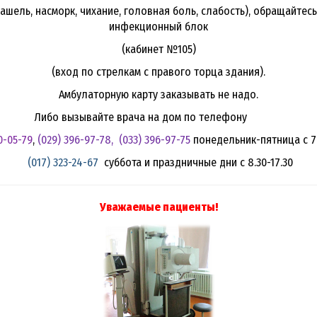
Республики Беларусь, наложенный на золотые лу
кашель, насморк, чихание, головная боль, слабость), обращайтесь
конечная красная звезда. Герб обрамлен венком 
инфекционный блок
цветками льна. Венок трижды перевит с каждой стор
арственного герба Республики Беларусь в две ст
(кабинет №105)
(вход по стрелкам с правого торца здания).
Амбулаторную карту заказывать не надо.
НОВОСТИ ПОЛИКЛИНИКИ >>>
Либо вызывайте врача на дом по телефону
Идеологическая работа>>>
0-05-79
,
(029) 396-97-78
, (033) 396-97-75
понедельник-пятница с 7.
(017) 323-24-67
суббота и праздничные дни с 8.30-17.30
Диспансеризация населения
Уважаемые пациенты!