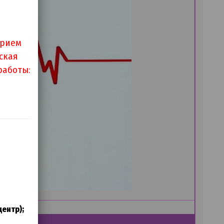
прием
ская
работы:
центр);