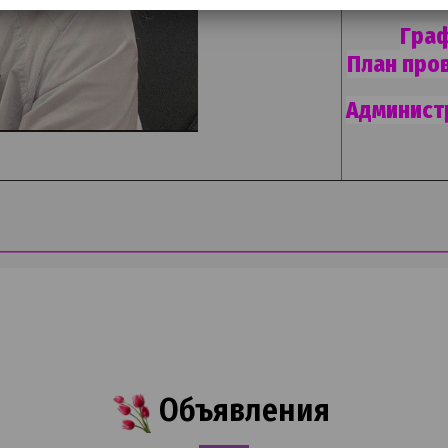
Граф
План про
Админист
Объявления