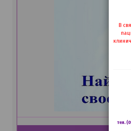
В св
пац
клинич
тел. (