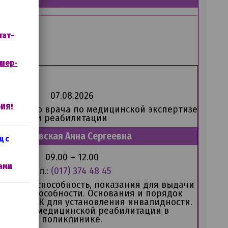
тат-
ушер-
07.08.2026
ИЯ!
 главного врача по медицинской экспертизе
и реабилитации
Бобровская Анна Сергеевна
ц с
09.00 – 12.00
ами
тел.:
(017)
374 48 45
нетрудоспособность, показания для выдачи
етрудоспособности. Основания и порядок
я на МРЭК для установления инвалидности.
ожности медицинской реабилитации в
поликлинике.