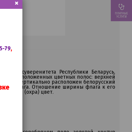
ПЛАТНЫЕ
УСЛУГИ
5-79
,
енного суверенитета Республики Беларусь,
льно расположенных цветных полос: верхней
о древка вертикально расположен белорусский
вке
длины флага. Отношение ширины флага к его
лотистый (охра) цвет.
енный в серебряном поле золотой контур