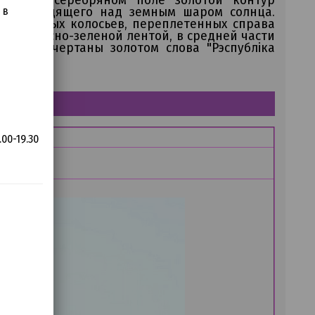
чи восходящего над земным шаром солнца.
 в
из золотых колосьев, переплетенных справа
оны красно-зеленой лентой, в средней части
роки начертаны золотом слова "Рэспублiка
00-19.30