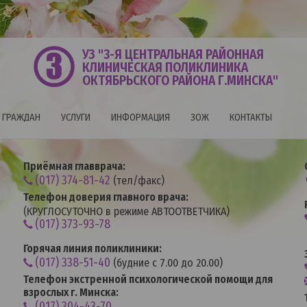
УЗ "3-Я ЦЕНТРАЛЬНАЯ РАЙОННАЯ
КЛИНИЧЕСКАЯ ПОЛИКЛИНИКА
ОКТЯБРЬСКОГО РАЙОНА Г.МИНСКА"
 ГРАЖДАН
УСЛУГИ
ИНФОРМАЦИЯ
ЗОЖ
КОНТАКТЫ
Приёмная главврача:
(017) 374-81-42
(тел/факс)
Телефон доверия главного врача:
(КРУГЛОСУТОЧНО в режиме АВТООТВЕТЧИКА)
(017) 373-93-78
Горячая линия поликлиники:
(017) 338-51-40
(будние с 7.00 до 20.00)
Телефон экстренной психологической помощи для
взрослых г. Минска:
(017) 304-43-70