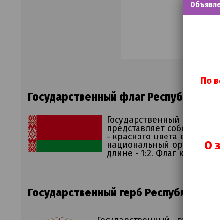
Объявл
По в
Государственный флаг Республики Б
Государственный флаг Ре
представляет собой прямо
- красного цвета в 2/3 ши
О 
национальный орнамент к
длине - 1:2. Флаг крепитс
Государственный герб Республики Бе
Государственный герб Ре