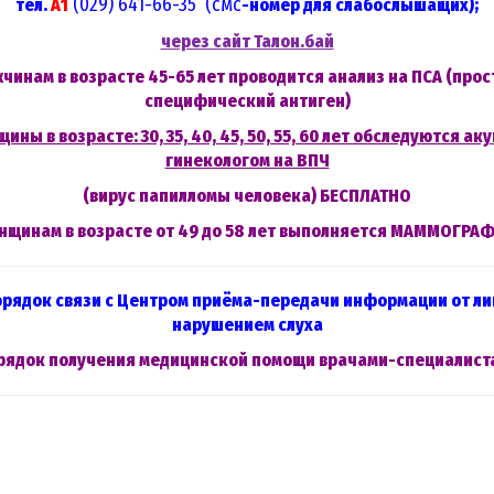
(029) 641-66-35 (смс
тел.
А1
-номер для слабослышащих);
через сайт Талон.бай
чинам в возрасте 45-65 лет проводится анализ на ПСА (прос
специфический антиген)
ины в возрасте: 30, 35, 40, 45, 50, 55, 60 лет обследуются ак
гинекологом на ВПЧ
(вирус папилломы человека) БЕСПЛАТНО
нщинам в возрасте от 49 до 58 лет выполняется МАММОГРАФ
Заместитель
рядок связи с Центром приёма-передачи информации от ли
нарушением слуха
рядок получения медицинской помощи врачами-специалист
Временная 
листка н
оформлени
Возм