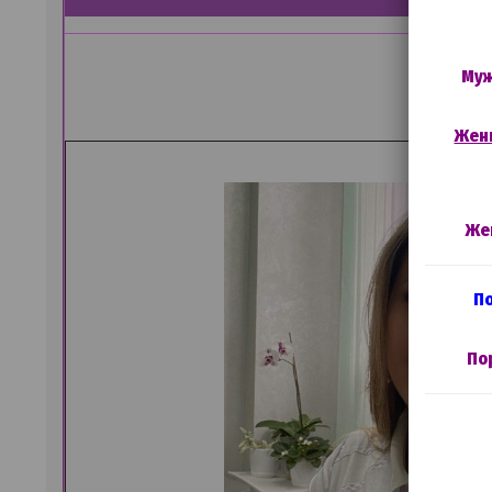
Муж
Женщ
Же
По
По