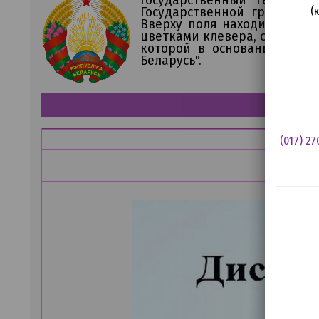
Государственной границы 
(
Вверху поля находится пяти
цветками клевера, слева - 
которой в основании Госуд
Беларусь".
(017) 27