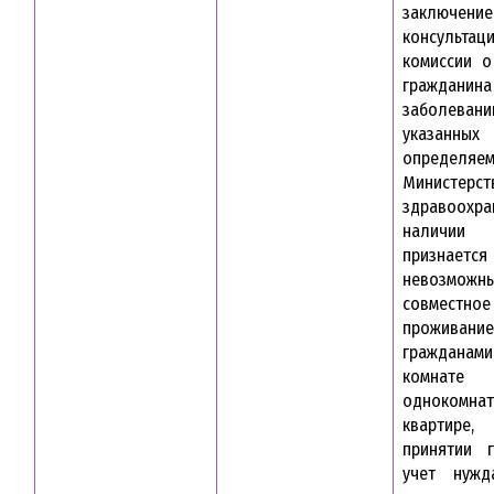
заключение
консультац
комиссии о
гражданина
заболевани
указанных 
определяе
Министерст
здравоохра
наличии
признается
невозмо
совместное
проживание
гражданам
комна
однокомна
квартир
принятии 
учет нужд