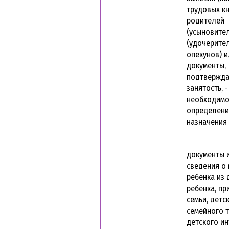
трудовых к
родителей
(усыновите
(удочерител
опекунов) 
документы,
подтвержд
занятость, -
необходимо
определени
назначения
документы и
сведения о
ребенка из 
ребенка, пр
семьи, детс
семейного т
детского и