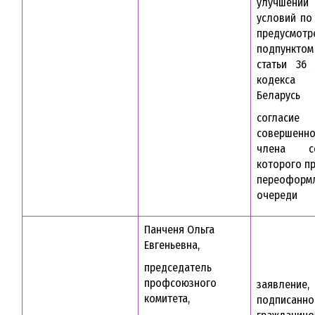
улучшении
условий по
предусмотр
подпунктом 
статьи 36
кодекса Р
Беларусь
согласие
совершенно
члена с
которого п
переоформ
очереди
Панченя Ольга
Евгеньевна,
председатель
профсоюзного
заявление,
комитета,
подписанно