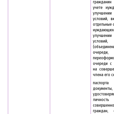
гражданин 
учете нуж
улучшении
условий, в
отдельные с
нуждаю
улучшении
условий, 
(объединен
очереди,
переоформ
очереди с 
на соверше
члена его с
паспорта
документы,
удостовер
личнос
совершенно
граждан, 