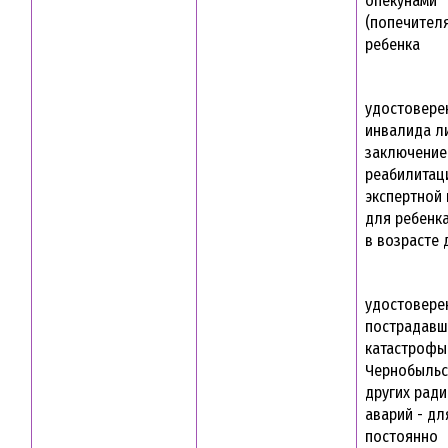
опекунами
(попечител
ребенка
удостовере
инвалида л
заключение
реабилитац
экспертной 
для ребенк
в возрасте 
удостовере
пострадавш
катастрофы
Чернобыльс
других рад
аварий - дл
постоянно