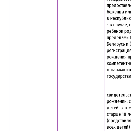
предоставл
беженца ил
в Республик
- в случае, 
ребенок ро
пределами 
Беларусь и 
регистрация
рождения п
компетентн
органами и
государств
свидетельс
рождении, 
детей, в то
старше 18 л
(представл
всех детей)