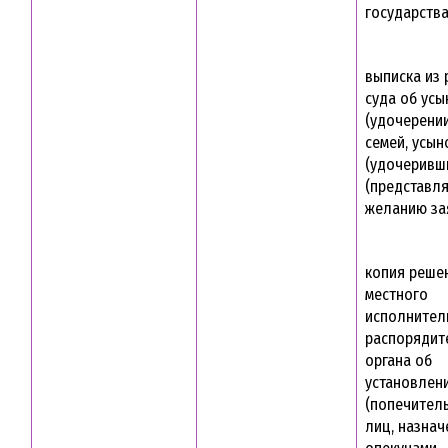
государств
выписка из
суда об ус
(удочерении
семей, усы
(удочеривш
(представля
желанию за
копия реше
местного
исполнител
распорядит
органа об
установлен
(попечитель
лиц, назна