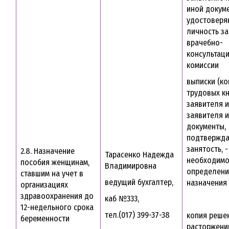
иной докуме
удостовер
личность з
врачебно-
консультац
комиссии
выписки (ко
трудовых к
заявителя и
заявителя 
документы,
подтвержд
занятость, -
2.8. Назначение
Тарасенко Надежда
необходимо
пособия женщинам,
Владимировна
определени
ставшим на учет в
ведущий бухгалтер,
назначения
организациях
здравоохранения до
каб №333,
12-недельного срока
тел.(017) 399-37-38
копия реше
беременности
расторжении