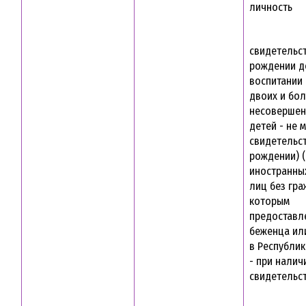
личность
свидетельс
рождении д
воспитании 
двоих и бо
несовершен
детей - не 
свидетельс
рождении) 
иностранны
лиц без гра
которым
предоставл
беженца ил
в Республик
- при налич
свидетельст