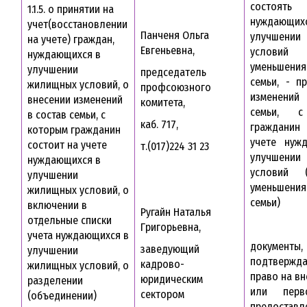
состоять
1.1.5. о принятии на
нуждаю
учет(восстановлении
Панченя Ольга
улучшении
на учете) граждан,
Евгеньевна,
услови
нуждающихся в
уменьшени
улучшении
председатель
семьи, - п
жилищных условий, о
профсоюзного
изменений
внесении изменений
комитета,
семьи, с
в состав семьи, с
каб. 717,
гражданин 
которым гражданин
учете нуж
состоит на учете
т.(017)224 31 23
улучшении
нуждающихся в
условий 
улучшении
уменьшени
жилищных условий, о
семьи)
включении в
Ругайн Наталья
отдельные списки
Григорьевна,
учета нуждающихся в
документы,
заведующий
улучшении
подтвержд
кадрово-
жилищных условий, о
право на в
юридическим
разделении
или перво
сектором
(объединении)
предоставл