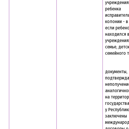
учреждения
ребенка
исправител
колонии - в
если ребен
находился 
учреждения
семье, детс
семейного 
документы,
подтвержд
неполучени
аналогично
на террито
государства
у Республик
заключены
междунаро
договоры о