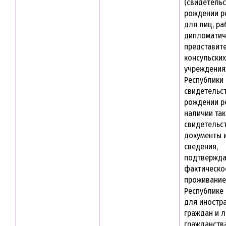
(свидетельс
рождении р
для лиц, р
дипломатич
представите
консульских
учреждения
Республики 
свидетельс
рождении р
наличии та
свидетельст
документы и
сведения,
подтвержд
фактическо
проживание
Республике 
для иностр
граждан и л
гражданств