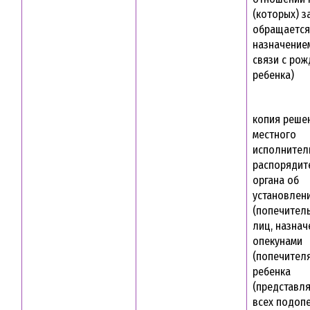
(которых) з
обращается
назначение
связи с ро
ребенка)
копия реше
местного
исполнител
распорядит
органа об
установлен
(попечитель
лиц, назна
опекунами
(попечител
ребенка
(представля
всех подоп