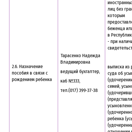
иностранны
лиц без гра
которым
предоставл
беженца ил
в Республик
- при налич
свидетельст
Тарасенко Надежда
Владимировна
2.6. Назначение
выписка из
ведущий бухгалтер,
пособия в связи с
суда об ус
рождением ребенка
(удочерении
каб №333,
семей, усы
тел.(017) 399-37-38
(удочеривш
(представля
усыновленн
(удочеренн
ребенка (у
(удочеренны
отношении 