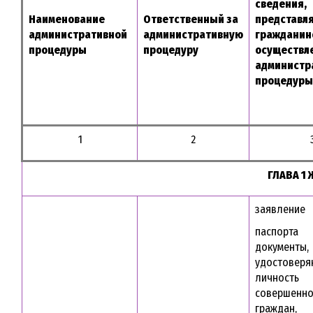
сведения,
Наименование
Ответственный за
представл
административной
административную
гражданин
процедуры
процедуру
осуществл
администр
процедуры
1
2
ГЛАВА 
заявление
паспорта
документы,
удостовер
личнос
совершенно
граждан,