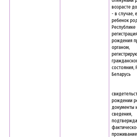
опекунами р
возрасте до
- в случае, 
ребенок ро
Республике 
регистрация
рождения п
органом,
регистриру
гражданско
состояния, 
Беларусь
свидетельс
рождении р
документы и
сведения,
подтвержд
фактическо
проживание