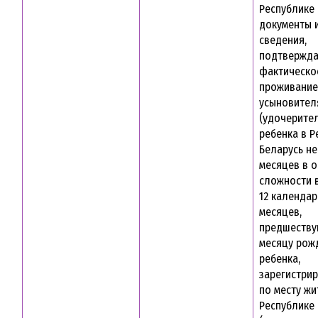
Республике 
документы и
сведения,
подтвержд
фактическо
проживание
усыновител
(удочерител
ребенка в Р
Беларусь не
месяцев в 
сложности 
12 календа
месяцев,
предшеств
месяцу рож
ребенка,
зарегистри
по месту жи
Республике