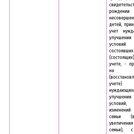
свидете
рождении
несовершен
детей, при
учет нужд
улучшении
условий
состоявших
(состоящих
учете, - п
на 
(восстано
учете) 
нуждаю
улучшении
условий,
изменений
семьи (
увеличени
семьи), 