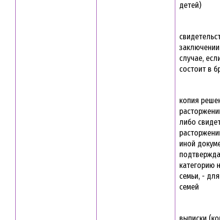
детей)
свидетельс
заключении 
случае, есл
состоит в б
копия реше
расторжени
либо свиде
расторжени
иной докуме
подтвержд
категорию 
семьи, - дл
семей
выписки (ко