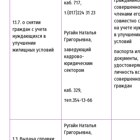
гражданино
каб. 717,
совершенно
т.(017)224 31 23
членами его
совместно 
1.1.7. о снятии
на учете н
граждан с учета
Ругайн Наталья
в улучшени
нуждающихся в
Григорьевна,
условий
улучшении
заведующий
жилищных условий
паспорта и
кадрово-
документы,
юридическим
удостовер
сектором
личность вс
совершенно
граждан
каб. 329,
тел.354-13-66
Ругайн Наталья
Григорьевна,
1.3. Выдача справки: