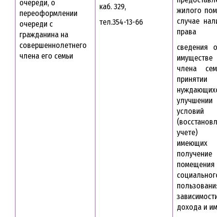
очереди, о
каб. 329,
жилого пом
переоформлении
случае нал
тел.354-13-66
очереди с
права
гражданина на
совершеннолетнего
сведения 
члена его семьи
имуществ
члена се
принятии
нуждаю
улучшении
условий
(восстано
учете) 
имеющих 
получени
помещения
социальног
пользо
зависимо
дохода и и