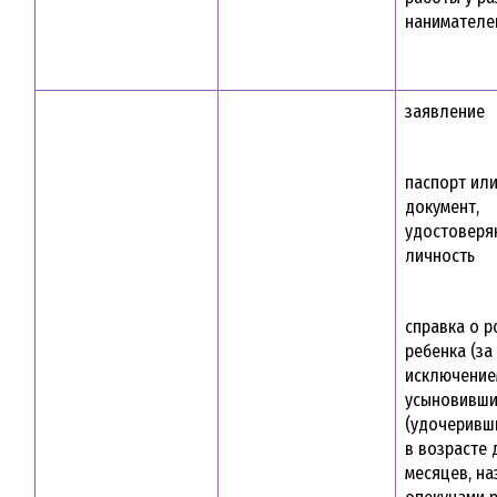
нанимателе
заявление
паспорт ил
документ,
удостовер
личность
справка о 
ребенка (за
исключение
усыновивши
(удочеривш
в возрасте 
месяцев, н