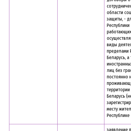
сотрудниче
области со
защиты, - д
Республики 
работающих
осуществл
виды деяте
пределами 
Беларусь, а
иностранны
лиц без гра
постоянно 
проживающ
территории
Беларусь (н
зарегистри
месту жител
Республике 
заявление 