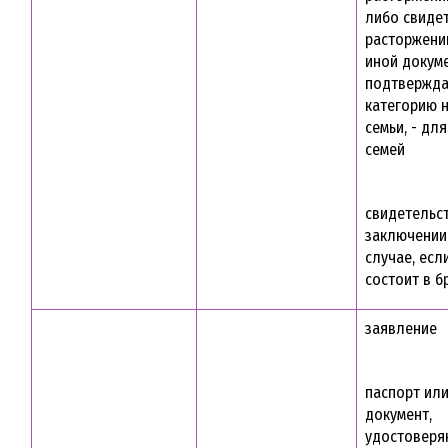
либо свиде
расторжени
иной докуме
подтвержд
категорию 
семьи, - дл
семей
свидетельс
заключении 
случае, есл
состоит в б
заявление
паспорт ил
документ,
удостовер