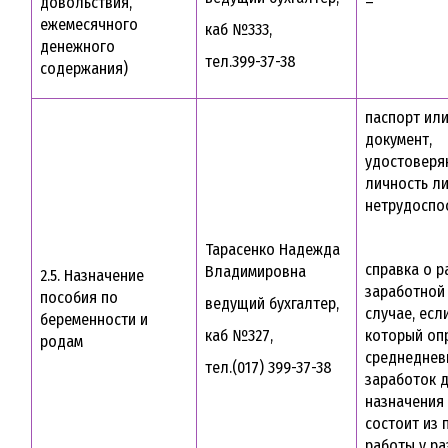
довольствия,
–
ежемесячного
каб №333,
денежного
тел.399-37-38
содержания)
паспорт ил
документ,
удостовер
личность л
нетрудоспо
Тарасенко Надежда
справка о р
Владимировна
2.5. Назначение
заработной 
пособия по
ведущий бухгалтер,
случае, есл
беременности и
каб №327,
который оп
родам
среднеднев
тел.(017) 399-37-38
заработок 
назначения 
состоит из
работы у ра