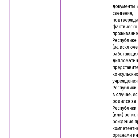
документы и
сведения,
подтвержд
фактическо
проживание
Республике
(за исключе
работающих
дипломатич
представите
консульских
учреждения
Республики 
в случае, е
родился за
Республики 
(или) регис
рождения п
компетентн
органами и