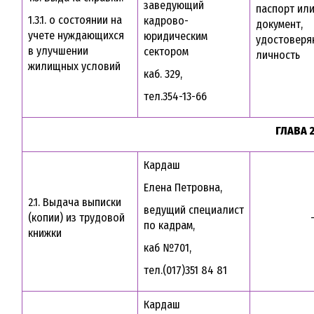
заведующий
паспорт ил
1.3.1. о состоянии на
кадрово-
документ,
учете нуждающихся
юридическим
удостовер
в улучшении
сектором
личность
жилищных условий
каб. 329,
тел.354-13-66
ГЛАВА 
Кардаш
Елена Петровна,
2.1. Выдача выписки
ведущий специалист
(копии) из трудовой
по кадрам,
книжки
каб №701,
тел.(017)351 84 81
Кардаш