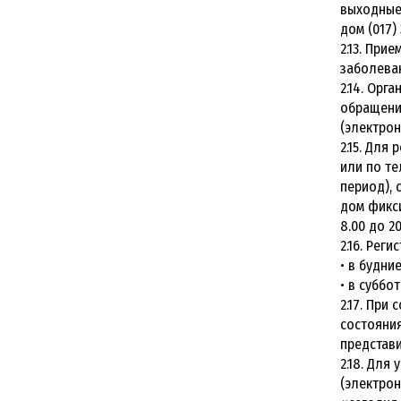
выходные 
дом (017) 
2.13. При
заболева
2.14. Орг
обращении
(электрон
2.15. Для
или по те
период), 
дом фикси
8.00 до 20
2.16. Рег
• в будние
• в суббот
2.17. При
состояния
представи
2.18. Для
(электрон