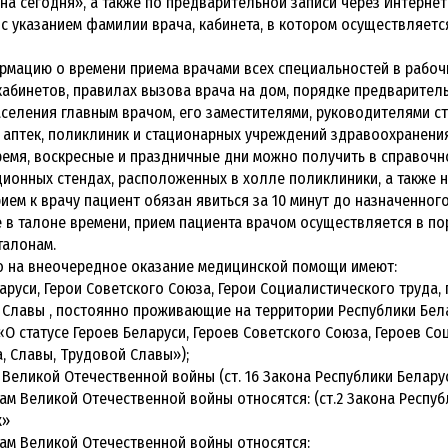
на сегодня», а также по предварительной записи через Интернет 
с указанием фамилии врача, кабинета, в котором осуществляется
ормацию о времени приема врачами всех специальностей в рабочи
абинетов, правилах вызова врача на дом, порядке предварительн
селения главным врачом, его заместителями, руководителями с
 аптек, поликлиник и стационарных учреждений здравоохранени
емя, воскресные и праздничные дни можно получить в справочн
онных стендах, расположенных в холле поликлиники, а также на
прием к врачу пациент обязан явиться за 10 минут до назначенног
 в талоне времени, прием пациента врачом осуществляется в по
талонам.
во на внеочередное оказание медицинской помощи имеют:
аруси, Герои Советского Союза, Герои Социалистического труда,
Славы , постоянно проживающие на территории Республики Беларус
 «О статусе Героев Беларуси, Героев Советского Союза, Героев 
, Славы, Трудовой Славы»);
Великой Отечественной войны (ст. 16 Закона Республики Беларусь 
ам Великой Отечественной войны относятся: (ст.2 Закона Республ
х»
ам Великой Отечественной войны относятся: