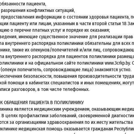
 обязанности пациента,
 разрешения конфликтных ситуаций,
 предоставления информации о состоянии здоровья пациента, п
ции пациенту или лицам, указанным в части второй статьи 18 З
цию о перечне платных услуг и порядке их оказания;
сведения, имеющие существенное значение для реализации прав 
ила внутреннего распорядка поликлиники обязательны для всех
нике, также их опекунов/попечителей и/или лиц, сопровождающ
вила внутреннего распорядка для пациентов поликлиники разме
оликлиники и на официальном сайте поликлиники www.3crkp.by.
(опекун попечитель, сопровождающие лица) знакомятся устно.
обеспечения безопасности, повышения производительности труд
кой помощи в кабинетах специалистов и иных помещениях, могу
аписи разговоров, в том числе телефонных.
ОК ОБРАЩЕНИЯ ПАЦИЕНТА В ПОЛИКЛИНИКУ
иклиника является медицинским учреждением, оказывающим меди
. В целях профилактики заболеваний, своевременной диагностик
тся за организациями здравоохранения по их месту жительства 
ликлинике медицинская помощь оказывается гражданам Республи