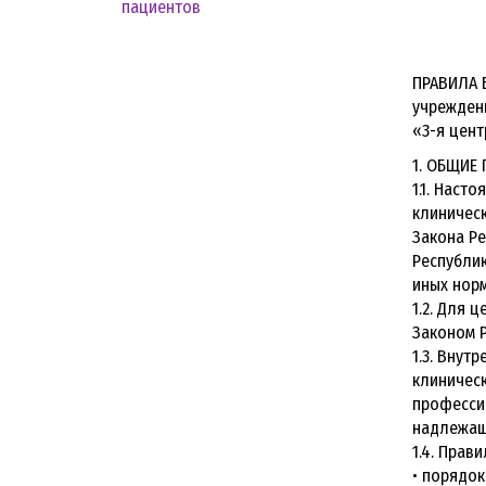
пациентов
Ок
0
ПРАВИЛА 
учрежден
«3-я цент
1. ОБЩИЕ
1.1. Наст
клиническ
Закона Ре
Республик
иных норм
1.2. Для 
Законом Р
1.3. Внут
клиническ
професси
надлежаще
1.4. Прав
• порядок