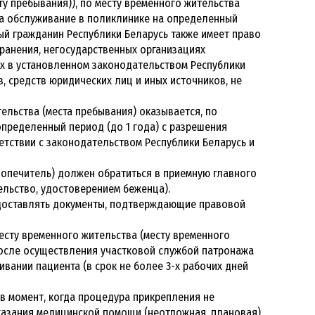
ту пребывания)), по месту временного жительства
на обслуживание в поликлинике на определенный
дый гражданин Республики Беларусь также имеет право
ранения, негосударственных организациях
х в установленном законодательством Республики
, средств юридических лиц и иных источников, не
ельства (места пребывания) оказывается, по
пределенный период (до 1 года) с разрешения
етствии с законодательством Республики Беларусь и
 попечитель) должен обратиться в приемную главного
ельство, удостоверением беженца).
едоставлять документы, подтверждающие правовой
есту временного жительства (месту временного
 после осуществления участковой службой патронажа
вании пациента (в срок не более 3-х рабочих дней
в момент, когда процедура прикрепления не
казания медицинской помощи (неотложная, плановая).