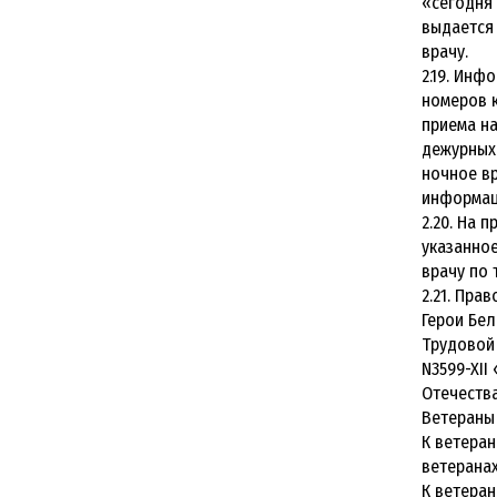
«сегодня 
выдается 
врачу.
2.19. Инф
номеров к
приема на
дежурных
ночное вр
информаци
2.20. На 
указанное
врачу по 
2.21. Пра
Герои Бел
Трудовой 
N3599-XII
Отечества
Ветераны 
К ветеран
ветерана
К ветеран