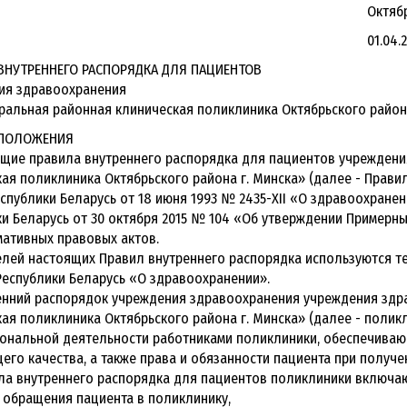
тябрьского района г
1.04.2026 № 1
ВНУТРЕННЕГО РАСПОРЯДКА ДЛЯ ПАЦИЕНТОВ
ия здравоохранения
ральная районная клиническая поликлиника Октябрьского район
 ПОЛОЖЕНИЯ
оящие правила внутреннего распорядка для пациентов учрежден
ая поликлиника Октябрьского района г. Минска» (далее - Правил
спублики Беларусь от 18 июня 1993 № 2435-XII «О здравоохране
и Беларусь от 30 октября 2015 № 104 «Об утверждении Примерн
ативных правовых актов.
целей настоящих Правил внутреннего распорядка используются т
еспублики Беларусь «О здравоохранении».
ренний распорядок учреждения здравоохранения учреждения здр
ая поликлиника Октябрьского района г. Минска» (далее - полик
ональной деятельности работниками поликлиники, обеспечива
го качества, а также права и обязанности пациента при получ
ила внутреннего распорядка для пациентов поликлиники включаю
 обращения пациента в поликлинику,