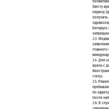
поликлини
(месту в
период (д
получить
здравоох
Беларусь 
запрещенн
2.3. Меди
заявлению
главного 
междунар
2.4. Для 
врача с д
Иностран
статус.
2.5. Реше
пребывани
по адресу
после нап
2.6. В сл
завершена