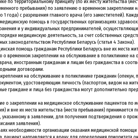
ке по территориальному принципу (по их месту жительства (мес
ременного пребывания) по заявлению о временном закреплении 
о 1 года) с разрешения главного врача (его заместителей). Каж
 медицинскую помощь в государственных организациях здравоох
ранения и у индивидуальных предпринимателей, осуществляющи
порядке медицинскую деятельность, за счет собственных средств
ых законодательством Республики Беларусь (статья 4 Закона).
цинская помощь гражданам Республики Беларусь вне их места жит
 о временном закреплении на обслуживание в поликлинике на о
врача, иностранным гражданам и лицам без гражданства в соотв
одными договорами.
закрепления на обслуживание в поликлинике гражданин (опекун,
окументом, удостоверяющим личность (паспортом, видом на жит
ные граждане и лица без гражданства могут дополнительно пр
ние о закреплении на медицинское обслуживание пациентов по м
я) и вне их места жительства (места пребывания) принимается
, указанному в заявлении, для получения подтверждения о прожи
исания заявления).
учаях необходимости организации оказания медицинской помощи 
, пациент направляется к врачу для определения приоритета о