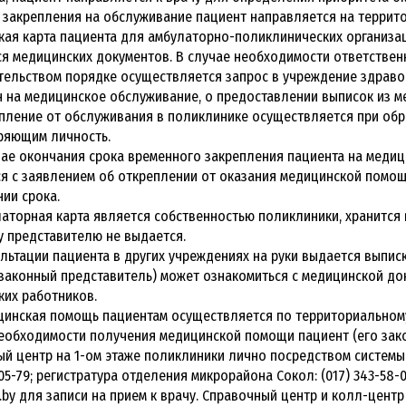
е закрепления на обслуживание пациент направляется на террит
ая карта пациента для амбулаторно-поликлинических организац
я медицинских документов. В случае необходимости ответствен
тельством порядке осуществляется запрос в учреждение здраво
 на медицинское обслуживание, о предоставлении выписок из м
епление от обслуживания в поликлинике осуществляется при обр
ряющим личность.
учае окончания срока временного закрепления пациента на меди
ся с заявлением об откреплении от оказания медицинской помо
ии срока.
улаторная карта является собственностью поликлиники, хранится 
 представителю не выдается.
льтации пациента в других учреждениях на руки выдается выпис
законный представитель) может ознакомиться с медицинской до
их работников.
ицинская помощь пациентам осуществляется по территориальном
 необходимости получения медицинской помощи пациент (его зак
й центр на 1-ом этаже поликлиники лично посредством системы
-05-79; регистратура отделения микрорайона Сокол: (017) 343-58
.by для записи на прием к врачу. Справочный центр и колл-центр 