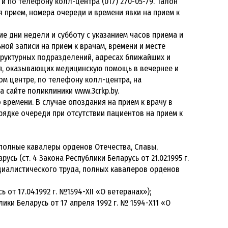
и по телефону колл-центра (017) 270-05-79. Талон
 прием, номера очереди и времени явки на прием к
е дни недели и субботу с указанием часов приема и
ой записи на прием к врачам, времени и месте
труктурных подразделений, адресах ближайших и
я, оказывающих медицинскую помощь в вечернее и
ом центре, по телефону колл-центра, на
 сайте поликлиники www.3crkp.by.
о времени. В случае опоздания на прием к врачу в
рядке очереди при отсутствии пациентов на прием к
 полные кавалеры орденов Отечества, Славы,
ь (ст. 4 Закона Республики Беларусь от 21.02.1995 г.
Социалистического труда, полных кавалеров орденов
от 17.04.1992 г. №1594-XII «О ветеранах»);
ики Беларусь от 17 апреля 1992 г. № 1594-Х11 «О