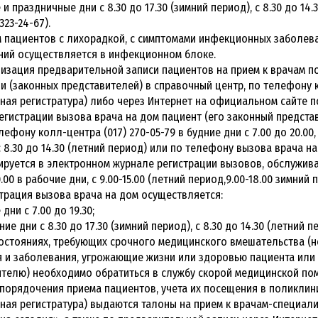
и праздничные дни с 8.30 до 17.30 (зимний период), с 8.30 до 14
323-24-67).
ем пациентов с лихорадкой, с симптомами инфекционных заболев
ний осуществляется в инфекционном блоке.
анизация предварительной записи пациентов на прием к врачам 
 (законных представителей) в справочный центр, по телефону к
ная регистратура) либо через Интернет на официальном сайте по
 регистрации вызова врача на дом пациент (его законный предст
лефону колл-центра (017) 270-05-79 в будние дни с 7.00 до 20.00,
с 8.30 до 14.30 (летний период) или по телефону вызова врача на
руется в электронном журнале регистрации вызовов, обслужива
.00 в рабочие дни, с 9.00-15.00 (летний период,9.00-18.00 зимний 
истрация вызова врача на дом осуществляется:
 дни с 7.00 до 19.30;
ние дни с 8.30 до 17.30 (зимний период), с 8.30 до 14.30 (летний п
 состояниях, требующих срочного медицинского вмешательства (н
 и заболевания, угрожающие жизни или здоровью пациента или 
телю) необходимо обратиться в службу скорой медицинской по
 упорядочения приема пациентов, учета их посещения в поликлин
ная регистратура) выдаются талоны на прием к врачам-специал