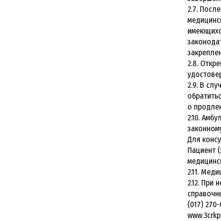
2.7. Посл
медицинск
имеющихс
законода
закреплен
2.8. Откр
удостове
2.9. В сл
обратить
о продлен
2.10. Амб
законному
Для консу
Пациент (
медицинск
2.11. Мед
2.12. При
справочны
(017) 270
www.3crkp