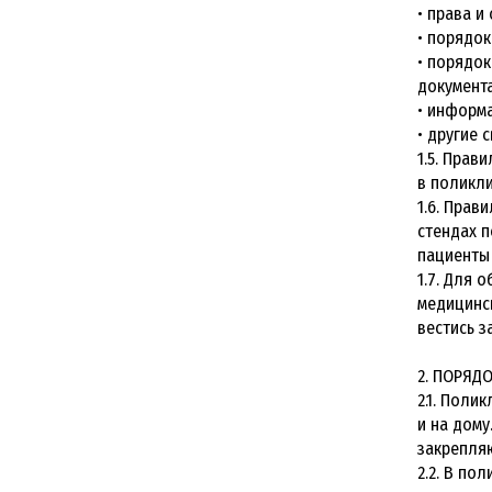
• права и
• порядок
• порядок
документа
• информа
• другие 
1.5. Прав
в поликли
1.6. Пра
стендах п
пациенты 
1.7. Для 
медицинс
вестись з
2. ПОРЯД
2.1. Пол
и на дому
закрепляю
2.2. В по