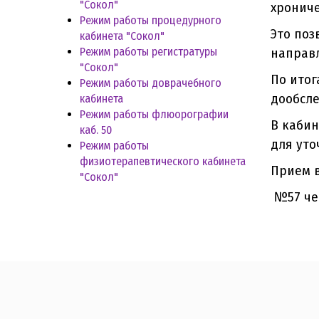
"Сокол"
хрониче
Режим работы процедурного
Это поз
кабинета "Сокол"
Режим работы регистратуры
направл
"Сокол"
По ито
Режим работы доврачебного
дообсл
кабинета
Режим работы флюорографии
В кабин
каб. 50
для уто
Режим работы
физиотерапевтического кабинета
Прием в
"Сокол"
№57 че