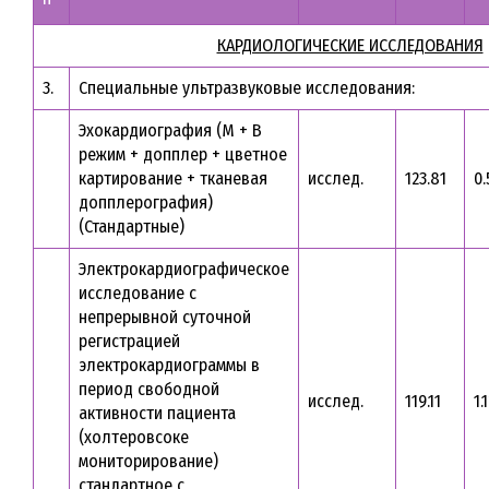
КАРДИОЛОГИЧЕСКИЕ ИССЛЕДОВАНИЯ
3.
Специальные ультразвуковые исследования:
Эхокардиография (М + В
режим + допплер + цветное
картирование + тканевая
исслед.
123.81
0.
допплерография)
(Стандартные)
Электрокардиографическое
исследование с
непрерывной суточной
регистрацией
электрокардиограммы в
период свободной
исслед.
119.11
1.
активности пациента
(холтеровсоке
мониторирование)
стандартное с