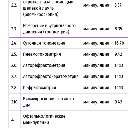
отрезка глаза с помощью
2.2.
манипуляция
5.57
щелевой лампы
(биомикроскопия)
Измерение внутриглазного
2.3.
манипуляция
8.35
давления (тонометрия)
2.4.
Суточная тонометрия
манипуляция
16.70
2.5.
Пневмотонометрия
манипуляция
9.42
2.6.
Авторефрактометрия
манипуляция
14.13
2.7.
Авторефрактокератометрия
манипуляция
14.13
2.8.
Рефрактометрия
манипуляция
14.13
Биомикроскопия глазного
2.10.
манипуляция
9.42
дна
Офтальмологические
3.
манипуляции