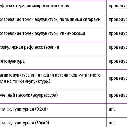
ефлексотерапия микросистем стопы
процеду
рогревание точек акупунктуры полынными сигарами
процеду
рогревание точек акупунктуры минимоксами
процеду
урикулярная рефлексотерапия
процеду
ветопунктура
процеду
агнитопунктура аппликация источников магнитного
процеду
оля на точки акупунктуры)
очечный массаж (акупрессура)
процеду
гла акупунктурная (0,2х8)
шт.
гла акупунктурная (30х40)
шт.