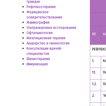
граждан
Рефлексотерапия
Медицинское
освидетельствование
Маммография
Ультразвуковые исследования
Офтальмология
№
Н
Ингаляционная терапия
Акушерство и гинекология
Консультации врачей-
РЕФЛЕКС
специалистов
Физиотерапия
1.
К
Иммунизация
1.1.
П
1.2.
П
2.
Т