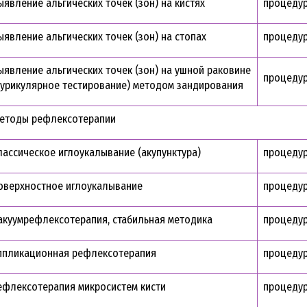
ыявление альгических точек (зон) на кистях
процеду
ыявление альгических точек (зон) на стопах
процеду
ыявление альгических точек (зон) на ушной раковине
процеду
аурикулярное тестирование) методом зандирования
етоды рефлексотерапии
лассическое иглоукалывание (акупунктура)
процеду
оверхностное иглоукалывание
процеду
акуумрефлексотерапия, стабильная методика
процеду
ппликационная рефлексотерапия
процеду
ефлексотерапия микросистем кисти
процеду