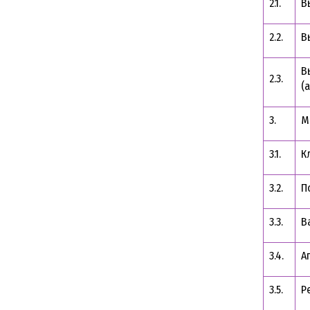
2.1.
В
2.2.
В
В
2.3.
(
3.
М
3.1.
К
3.2.
П
3.3.
В
3.4.
А
3.5.
Р