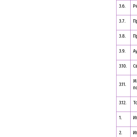
3.6.
Р
3.7.
П
3.8.
П
3.9.
А
3.10.
С
М
3.11.
п
3.12.
Т
1.
И
2.
И