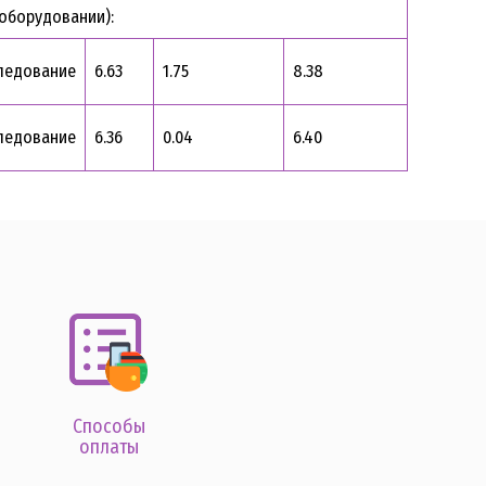
оборудовании):
ледование
6.63
1.75
8.38
ледование
6.36
0.04
6.40
Способы
оплаты