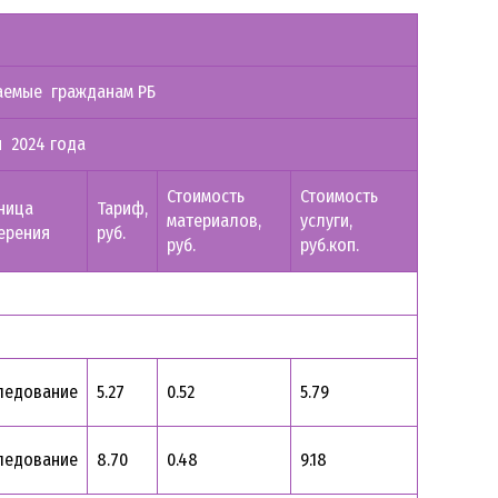
ваемые гражданам РБ
я 2024 года
Стоимость
Стоимость
ница
Тариф,
материалов,
услуги,
ерения
руб.
руб.
руб.коп.
ледование
5.27
0.52
5.79
ледование
8.70
0.48
9.18