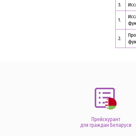
3.
Исс
Исс
1.
фун
Про
2.
фун
Прейскурант
для граждан Беларуси