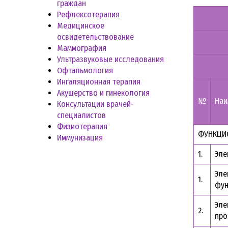
граждан
Рефлексотерапия
Медицинское
освидетельствование
Маммография
Ультразвуковые исследования
Офтальмология
Ингаляционная терапия
Акушерство и гинекология
№
Наи
Консультации врачей-
специалистов
Физиотерапия
ФУНКЦИ
Иммунизация
1.
Эле
Эле
1.
фун
Эле
2.
про