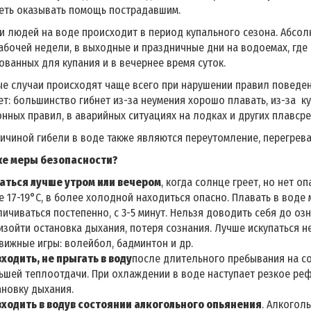
меть оказывать помощь пострадавшим.
и людей на воде происходит в период купального сезона. Абсо
абочей недели, в выходные и праздничные дни на водоемах, где 
ванных для купания и в вечернее время суток.
е случаи происходят чаще всего при нарушении правил поведе
т: большинство гибнет из-за неумения хорошо плавать, из-за 
нных правил, в аварийных ситуациях на лодках и других плавсре
ичиной гибели в воде также являются переутомление, перегрева
е меры безопасности?
аться лучше утром или вечером
, когда солнце греет, но нет 
е 17-19°С, в более холодной находиться опасно. Плавать в воде
личиваться постепенно, с 3-5 минут. Нельзя доводить себя до оз
изойти остановка дыхания, потеря сознания. Лучше искупаться нес
вижные игры: волейбол, бадминтон и др.
входить, не прыгать в воду
после длительного пребывания на с
ьшей теплоотдачи. При охлаждении в воде наступает резкое ре
ановку дыхания.
входить в воду
в состоянии алкогольного опьянения
. Алкогол