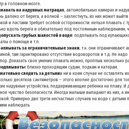
тр в головном мозге.
плавать на надувных матрацах
, автомобильных камерах и наду
ь далеко от берега, а волной – захлестнуть, из них может выйти
бкой и ластами требует особой осторожности: нельзя плавать с 
ько вдоль берега и обязательно под постоянным наблюдением, 
допускать грубых шалостей в воде
: подплывать под купающихся
налы о помощи и т.п.
заплывать за ограничительные знаки
, т.к. они ограничивают
биной, там гарантировано отсутствие водоворотов и т.д. Не над
спор. Доказать свое умение плавать можно, проплыв несколько ра
подплывать
к близко проходящим судам, лодкам и катерам.
мательно следить за детьми
и ни в коем случае не оставлять и
колько десятков сантиметров – этого вполне достаточно для тог
кие надувные устройства, поддерживающие ребенка на плаву. И
ное чувство безопасности. Иногда малыши выпадают из них, а ин
овой. Примерно две трети несчастных случаев на воде с детьми 
ними наблюдать.