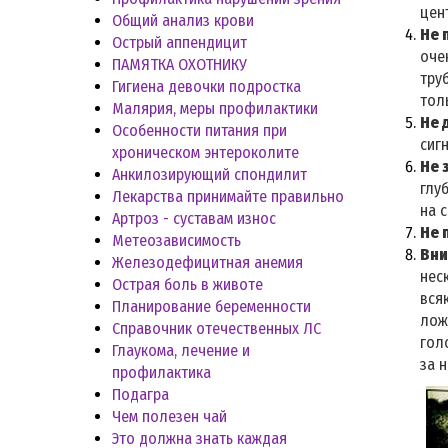
цен
Общий анализ крови
Не 
Острый аппендицит
очен
ПАМЯТКА ОХОТНИКУ
тру
Гигиена девочки подростка
тол
Малярия, меры профилактики
Не 
Особенности питания при
сиг
хроническом энтероколите
Не 
Анкилозирующий спондилит
глу
Лекарства принимайте правильно
на 
Артроз - суставам износ
Не 
Метеозависимость
Вни
Железодефицитная анемия
нес
Острая боль в животе
вся
Планирование беременности
лож
Справочник отечественных ЛС
гол
Глаукома, лечение и
за 
профилактика
Подагра
Чем полезен чай
Это должна знать каждая