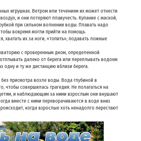
вных игрушках. Ветром или течением их может отнести
 воздух, и они потеряют плавучесть. Купание с маской,
трубкой при сильном волнении воды. Плавать надо
чтобы вовремя могли прийти на помощь.
, хватать их за ноги, «топить», подавать ложные
 акваторию с проверенным дном, определенной
о отплывать далеко от берега или переплывать водоем
з одну и ту же дистанцию вблизи берега.
х без присмотра возле воды. Вода глубиной в
о, чтобы совершилась трагедия. Не полагаться на
 детям, и наблюдающим за ними взрослым они внушают
огда вместе с ними переворачиваются в воде вниз
происходит, когда взрослые хоть ненадолго перестают