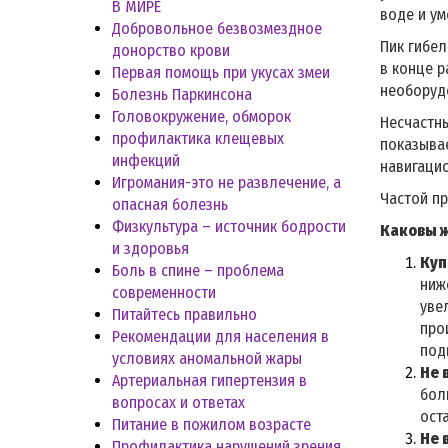
В МИРЕ
воде и у
Добровольное безвозмездное
Пик гибел
донорство крови
в конце р
Первая помощь при укусах змеи
необорудо
Болезнь Паркинсона
Головокружение, обморок
Несчастны
профилактика клещевых
показывае
инфекций
навигацио
Игромания-это не развлечение, а
Частой пр
опасная болезнь
Физкультура – источник бодрости
Каковы ж
и здоровья
Куп
Боль в спине – проблема
ниж
современности
уве
Питайтесь правильно
про
Рекомендации для населения в
под
условиях аномальной жары
Не 
Артериальная гипертензия в
бол
вопросах и ответах
ост
Питание в пожилом возрасте
Не 
Профилактика нарушений зрения