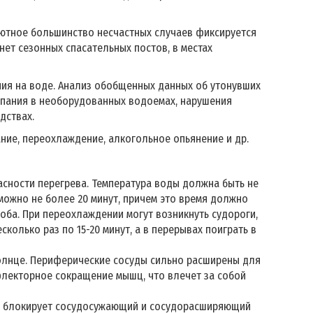
лютное большинство несчастных случаев фиксируется
нет сезонных спасательных постов, в местах
ния на воде. Анализ обобщенных данных об утонувших
купания в необорудованных водоемах, нарушения
дствах.
ние, переохлаждение, алкогольное опьянение и др.
опасности перегрева. Температура воды должна быть не
 можно не более 20 минут, причем это время должно
ноба. При переохлаждении могут возникнуть судороги,
колько раз по 15-20 минут, а в перерывах поиграть в
олнце. Периферические сосуды сильно расширены для
флекторное сокращение мышц, что влечет за собой
ь блокирует сосудосужающий и сосудорасширяющий