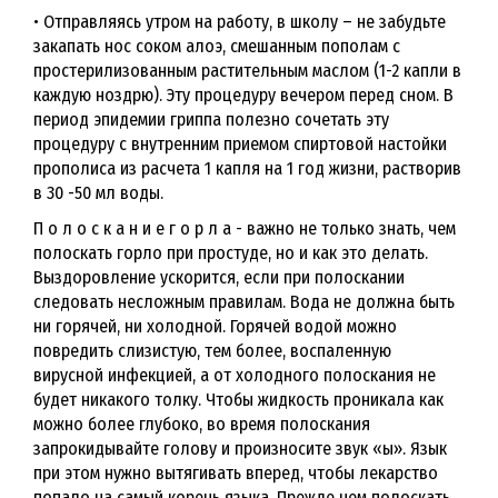
• Отправляясь утром на работу, в школу – не забудьте
закапать нос соком алоэ, смешанным пополам с
простерилизованным растительным маслом (1-2 капли в
каждую ноздрю). Эту процедуру вечером перед сном. В
период эпидемии гриппа полезно сочетать эту
процедуру с внутренним приемом спиртовой настойки
прополиса из расчета 1 капля на 1 год жизни, растворив
в 30 -50 мл воды.
П о л о с к а н и е г о р л а - важно не только знать, чем
полоскать горло при простуде, но и как это делать.
Выздоровление ускорится, если при полоскании
следовать несложным правилам. Вода не должна быть
ни горячей, ни холодной. Горячей водой можно
повредить слизистую, тем более, воспаленную
вирусной инфекцией, а от холодного полоскания не
будет никакого толку. Чтобы жидкость проникала как
можно более глубоко, во время полоскания
запрокидывайте голову и произносите звук «ы». Язык
при этом нужно вытягивать вперед, чтобы лекарство
попало на самый корень языка. Прежде чем полоскать