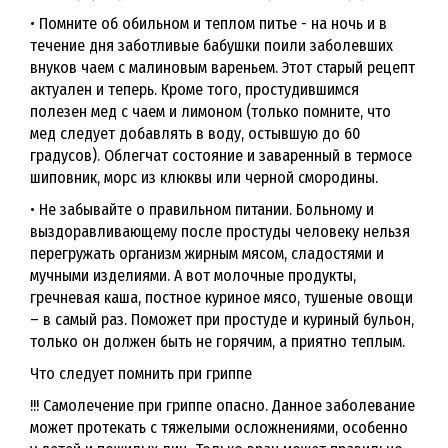
• Помните об обильном и теплом питье - на ночь и в
течение дня заботливые бабушки поили заболевших
внуков чаем с малиновым вареньем. Этот старый рецепт
актуален и теперь. Кроме того, простудившимся
полезен мед с чаем и лимоном (только помните, что
мед следует добавлять в воду, остывшую до 60
градусов). Облегчат состояние и заваренный в термосе
шиповник, морс из клюквы или черной смородины.
• Не забывайте о правильном питании. Больному и
выздоравливающему после простуды человеку нельзя
перегружать организм жирным мясом, сладостями и
мучными изделиями. А вот молочные продукты,
гречневая каша, постное куриное мясо, тушеные овощи
– в самый раз. Поможет при простуде и куриный бульон,
только он должен быть не горячим, а приятно теплым.
Что следует помнить при гриппе
!!! Самолечение при гриппе опасно. Данное заболевание
может протекать с тяжелыми осложнениями, особенно