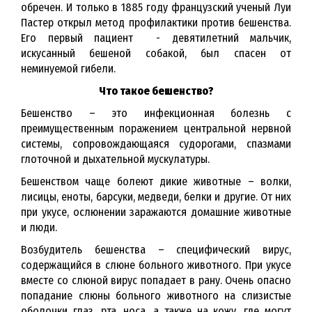
обречен. И только в 1885 году французский ученый Луи
Пастер открыл метод профилактики против бешенства.
Его первый пациент - девятилетний мальчик,
искусанный бешеной собакой, был спасен от
неминуемой гибели.
Что такое бешенство?
Бешенство – это инфекционная болезнь с
преимущественным поражением центральной нервной
системы, сопровождающаяся судорогами, спазмами
глоточной и дыхательной мускулатуры.
Бешенством чаще болеют дикие животные – волки,
лисицы, еноты, барсуки, медведи, белки и другие. От них
при укусе, ослюнении заражаются домашние животные
и люди.
Возбудитель бешенства – специфический вирус,
содержащийся в слюне больного животного. При укусе
вместе со слюной вирус попадает в рану. Очень опасно
попадание слюны больного животного на слизистые
оболочки глаз, рта, носа, а также на кожу, где могут