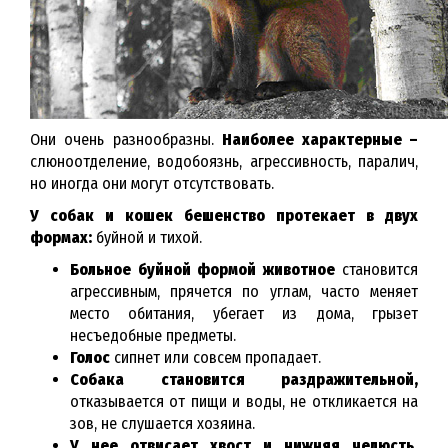
Они очень разнообразны.
Наиболее характерные –
слюноотделение, водобоязнь, агрессивность, паралич,
но иногда они могут отсутствовать.
У собак и кошек бешенство протекает в двух
формах:
буйной и тихой.
Больное буйной формой животное
становится
агрессивным, прячется по углам, часто меняет
место обитания, убегает из дома, грызет
несъедобные предметы.
Голос
сипнет или совсем пропадает.
Собака становится раздражительной,
отказывается от пищи и воды, не откликается на
зов, не слушается хозяина.
У нее отвисает хвост и нижняя челюсть,