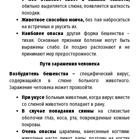
обильно выделяется слюна, появляется шаткость
походки.
Животное способно молча,
без лая наброситься
на встречных и укусить их.
Наиболее опасна
другая форма бешенства –
тихая. Основные признаки болезни могут быть
выражены слабо. Ее поздно распознают и не
принимают мер предосторожности.
Пути заражения человека
Возбудитель бешенства –
специфический вирус,
содержащийся в слюне больного животного.
Заражение человека может произойти.
При укусе
больным животным, когда вирус вместе
со слюной животного попадает в рану.
В случае попадания слюны
на слизистые
оболочки глаз, носа, рта, поврежденные кожные
покровы.
Очень опасны
царапины, нанесенные когтями:
животные часто лижут лапы, поэтому на когтях